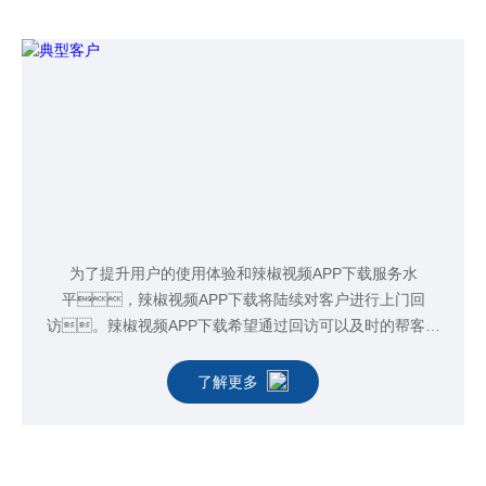
典型客户
为了提升用户的使用体验和辣椒视频APP下载服务水
平，辣椒视频APP下载将陆续对客户进行上门回
访。辣椒视频APP下载希望通过回访可以及时的帮客户
解决一些在使用纯水机过程中的遇到的故障，对纯
水机进行一些维护和保养以及对使用者做一些保养培
了解更多
训。这样可以更好的了解客户的使用需求，为客
户提供更完善的方案。
定期回访